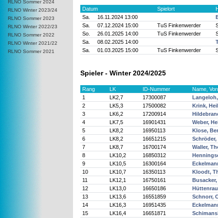
RLNO Sommer 2024
Datum
Spielort
RLNO Winter 2023/24
Sa.
16.11.2024 13:00
RLNO Sommer 2023
Sa.
07.12.2024 15:00
TuS Finkenwerder
RLNO Winter 2022/23
So.
26.01.2025 14:00
TuS Finkenwerder
RLNO Sommer 2022
Sa.
08.02.2025 14:00
RLNO Winter 2021/22
Sa.
01.03.2025 15:00
TuS Finkenwerder
RLNO Sommer 2021
Spieler - Winter 2024/2025
Rang
LK
ID-Nummer
Name, Vo
1
LK2,7
17300087
Langeloh,
2
LK5,3
17500082
Krink, He
3
LK6,2
17200914
Hildebran
4
LK7,5
16901431
Weber, He
5
LK8,2
16950113
Klose, Be
6
LK8,2
16651215
Schröder,
7
LK8,7
16700174
Waller, T
8
LK10,2
16850312
Henningse
9
LK10,5
16300164
Eckelmann
10
LK10,7
16350113
Kloodt, 
11
LK12,1
16750161
Busacker,
12
LK13,0
16650186
Hüttenrau
13
LK13,6
16551859
Schnorr, C
14
LK16,3
16951435
Eckelmann
15
LK16,4
16651871
Schimansk