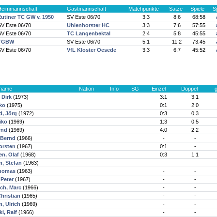
Heimmannschaft
Gastmannschaft
Matchpunkte
Sätze
Spiele
S
Eutiner TC GW v. 1950
SV Este 06/70
3:3
8:6
68:58
SV Este 06/70
Uhlenhorster HC
3:3
7:6
57:55
SV Este 06/70
TC Langenbektal
2:4
5:8
45:55
TGBW
SV Este 06/70
5:1
11:2
73:45
SV Este 06/70
VfL Kloster Oesede
3:3
6:7
45:52
rname
Nation
Info
SG
Einzel
Doppel
 Dirk
(1973)
3:1
3:1
iko
(1975)
0:1
2:0
d, Jörg
(1972)
0:3
0:3
iko
(1969)
1:3
0:5
rnd
(1969)
4:0
2:2
 Bernd
(1966)
-
-
horsten
(1967)
0:1
-
n, Olaf
(1968)
0:3
1:1
, Stefan
(1963)
-
-
Thomas
(1963)
-
-
 Peter
(1967)
-
-
ch, Marc
(1966)
-
-
hristian
(1965)
-
-
, Ulrich
(1969)
-
-
i, Ralf
(1966)
-
-