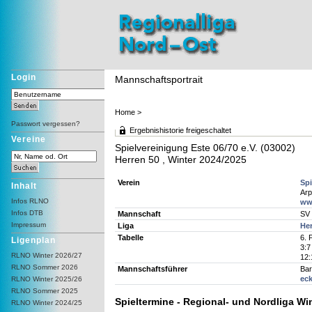
Login
Mannschaftsportrait
Home
>
Passwort vergessen?
Ergebnishistorie freigeschaltet
Vereine
Spielvereinigung Este 06/70 e.V. (03002)
Herren 50 , Winter 2024/2025
Verein
Spi
Inhalt
Arp
Infos RLNO
ww
Infos DTB
Mannschaft
SV 
Impressum
Liga
Her
Tabelle
6. 
Ligenplan
3:7
RLNO Winter 2026/27
12:
RLNO Sommer 2026
Mannschaftsführer
Bar
ec
RLNO Winter 2025/26
RLNO Sommer 2025
Spieltermine - Regional- und Nordliga Wi
RLNO Winter 2024/25