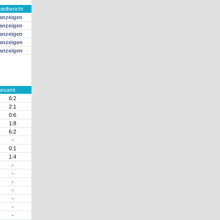
pielbericht
anzeigen
anzeigen
anzeigen
anzeigen
anzeigen
gesamt
6:2
2:1
0:6
1:8
6:2
-
0:1
1:4
-
-
-
-
-
-
-