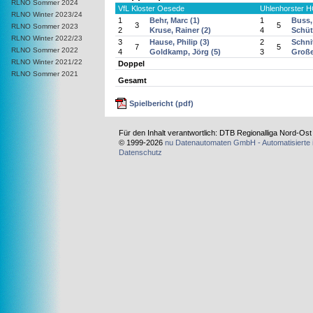
RLNO Sommer 2024
VfL Kloster Oesede
Uhlenhorster 
RLNO Winter 2023/24
1
Behr, Marc (1)
1
Buss, 
3
5
RLNO Sommer 2023
2
Kruse, Rainer (2)
4
Schütt
RLNO Winter 2022/23
3
Hause, Philip (3)
2
Schni
7
5
RLNO Sommer 2022
4
Goldkamp, Jörg (5)
3
Große
RLNO Winter 2021/22
Doppel
RLNO Sommer 2021
Gesamt
Spielbericht (pdf)
Für den Inhalt verantwortlich: DTB Regionalliga Nord-Os
© 1999-2026
nu Datenautomaten GmbH - Automatisierte 
Datenschutz