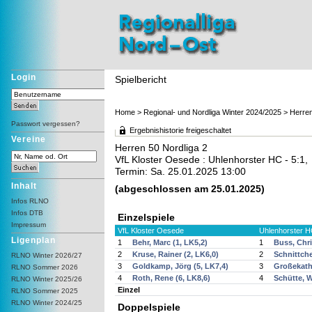
Login
Spielbericht
Home
>
Regional- und Nordliga Winter 2024/2025
>
Herren
Passwort vergessen?
Ergebnishistorie freigeschaltet
Vereine
Herren 50 Nordliga 2
VfL Kloster Oesede : Uhlenhorster HC - 5:1,
Termin: Sa. 25.01.2025 13:00
Inhalt
(abgeschlossen am 25.01.2025)
Infos RLNO
Infos DTB
Einzelspiele
Impressum
VfL Kloster Oesede
Uhlenhorster 
Ligenplan
1
Behr, Marc (1, LK5,2)
1
Buss, Chri
2
Kruse, Rainer (2, LK6,0)
2
Schnittche
RLNO Winter 2026/27
3
Goldkamp, Jörg (5, LK7,4)
3
Großekathö
RLNO Sommer 2026
4
Roth, Rene (6, LK8,6)
4
Schütte, W
RLNO Winter 2025/26
Einzel
RLNO Sommer 2025
RLNO Winter 2024/25
Doppelspiele