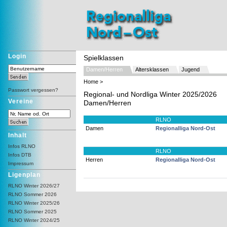
Login
Spielklassen
Damen/Herren
Altersklassen
Jugend
Home
>
Passwort vergessen?
Regional- und Nordliga Winter 2025/2026
Vereine
Damen/Herren
RLNO
Damen
Regionalliga Nord-Ost
Inhalt
Infos RLNO
RLNO
Infos DTB
Herren
Regionalliga Nord-Ost
Impressum
Ligenplan
RLNO Winter 2026/27
RLNO Sommer 2026
RLNO Winter 2025/26
RLNO Sommer 2025
RLNO Winter 2024/25