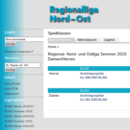
Login
Spielklassen
Damen/Herren
Altersklassen
Jugend
Home
>
Passwort vergessen?
Regional- Nord- und Ostliga Sommer 2019
Vereine
Damen/Herren
RLNO
Herren
Aufstiegsspiele
Inhalt
Gr. 006 H00 RLNO
Infos RLNO
Infos DTB
RLNO
Impressum
Damen
Aufstiegsspiele
Gr. 001 D00 RLNO
Ligenplan
RLNO Winter 2026/27
RLNO Sommer 2026
RLNO Winter 2025/26
RLNO Sommer 2025
RLNO Winter 2024/25