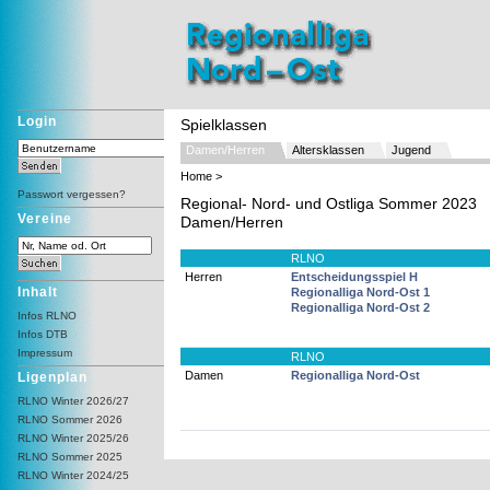
Login
Spielklassen
Damen/Herren
Altersklassen
Jugend
Home
>
Passwort vergessen?
Regional- Nord- und Ostliga Sommer 2023
Vereine
Damen/Herren
RLNO
Herren
Entscheidungsspiel H
Inhalt
Regionalliga Nord-Ost 1
Regionalliga Nord-Ost 2
Infos RLNO
Infos DTB
Impressum
RLNO
Damen
Regionalliga Nord-Ost
Ligenplan
RLNO Winter 2026/27
RLNO Sommer 2026
RLNO Winter 2025/26
RLNO Sommer 2025
RLNO Winter 2024/25