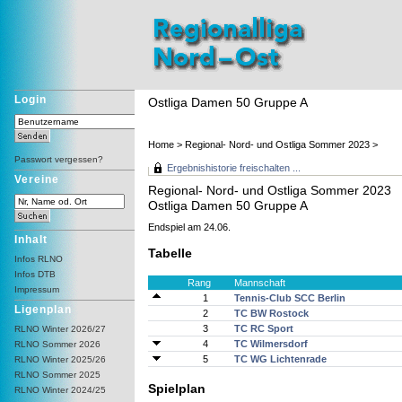
Login
Ostliga Damen 50 Gruppe A
Home
>
Regional- Nord- und Ostliga Sommer 2023
>
Passwort vergessen?
Ergebnishistorie freischalten ...
Vereine
Regional- Nord- und Ostliga Sommer 2023
Ostliga Damen 50 Gruppe A
Endspiel am 24.06.
Inhalt
Tabelle
Infos RLNO
Infos DTB
Rang
Mannschaft
Impressum
1
Tennis-Club SCC Berlin
Ligenplan
2
TC BW Rostock
3
TC RC Sport
RLNO Winter 2026/27
4
TC Wilmersdorf
RLNO Sommer 2026
5
TC WG Lichtenrade
RLNO Winter 2025/26
RLNO Sommer 2025
Spielplan
RLNO Winter 2024/25