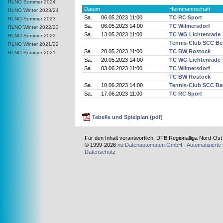
RLNO Sommer 2024
Datum
Heimmannschaft
RLNO Winter 2023/24
Sa.
06.05.2023 11:00
TC RC Sport
RLNO Sommer 2023
Sa.
06.05.2023 14:00
TC Wilmersdorf
RLNO Winter 2022/23
Sa.
13.05.2023 11:00
TC WG Lichtenrade
RLNO Sommer 2022
Tennis-Club SCC Ber
RLNO Winter 2021/22
Sa.
20.05.2023 11:00
TC BW Rostock
RLNO Sommer 2021
Sa.
20.05.2023 14:00
TC WG Lichtenrade
Sa.
03.06.2023 11:00
TC Wilmersdorf
TC BW Rostock
Sa.
10.06.2023 14:00
Tennis-Club SCC Ber
Sa.
17.06.2023 11:00
TC RC Sport
Tabelle und Spielplan (pdf)
Für den Inhalt verantwortlich: DTB Regionalliga Nord-Os
© 1999-2026
nu Datenautomaten GmbH - Automatisierte 
Datenschutz